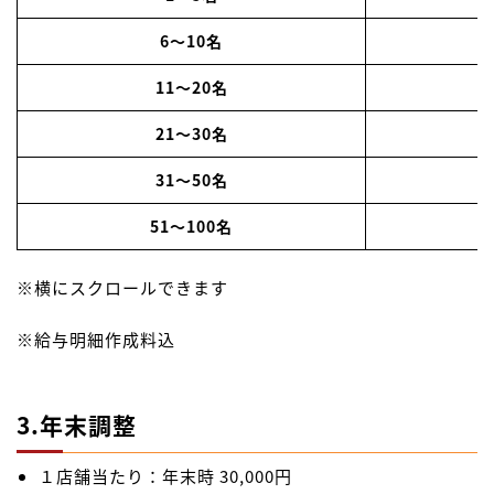
6～10名
1
11～20名
1
21～30名
2
31～50名
2
51～100名
※横にスクロールできます
※給与明細作成料込
3.年末調整
１店舗当たり：年末時 30,000円